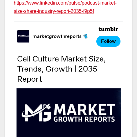
https://www.linkedin.com/pulse/podcast-market-
size-share-industry-report-2035-f9p5f