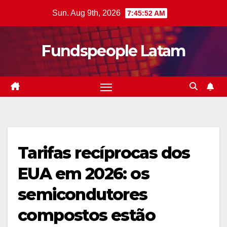
Skip
Sun. Aug 9th, 2026
7:45:53 AM
to
content
Fundspeople Latam
Tarifas recíprocas dos
EUA em 2026: os
semicondutores
compostos estão