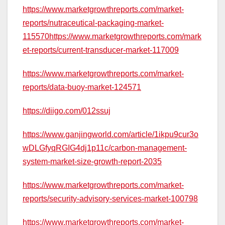
https://www.marketgrowthreports.com/market-
reports/nutraceutical-packaging-market-
115570https://www.marketgrowthreports.com/mark
et-reports/current-transducer-market-117009
https://www.marketgrowthreports.com/market-
reports/data-buoy-market-124571
https://diigo.com/012ssuj
https://www.ganjingworld.com/article/1ikpu9cur3o
wDLGfyqRGIG4dj1p11c/carbon-management-
system-market-size-growth-report-2035
https://www.marketgrowthreports.com/market-
reports/security-advisory-services-market-100798
https://www.marketgrowthreports.com/market-