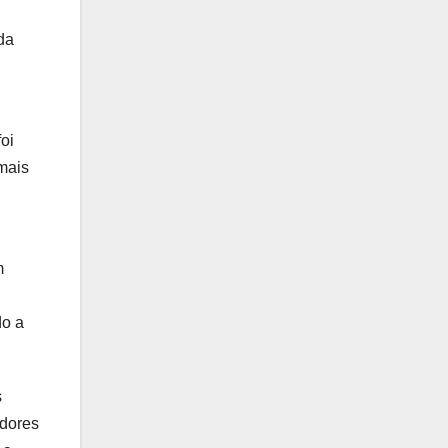
da
oi
mais
m
do a
s
idores