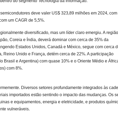
 dentro do segmento Tecnologia da Informação.
 semicondutores deve valer US$ 323,89 milhões em 2024, com
5, com um CAGR de 5,5%.
ionalmente diversificado, mas um líder claro emergiu. A regiã
Japão, Coreia e Índia, deverá dominar com cerca de 35% da
rangendo Estados Unidos, Canadá e México, segue com cerca 
 Reino Unido e França, detém cerca de 22%. A participação
ndo Brasil e Argentina) com quase 10% e o Oriente Médio e Áfric
dos) com 8%.
iformemente. Diversos setores profundamente integrados às cad
iais importados estão sentindo o impacto das mudanças. Os s
inas e equipamentos, energia e eletricidade, e produtos quími
nte vulneráveis.