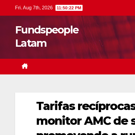
Skip
Fri. Aug 7th, 2026
11:50:23 PM
to
content
Fundspeople
Latam
Tarifas recíproca
monitor AMC de 