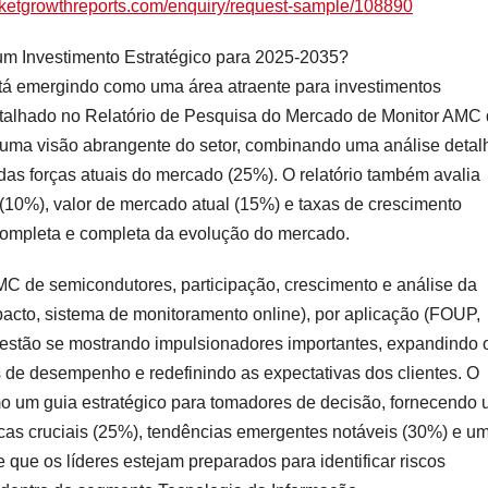
ketgrowthreports.com/enquiry/request-sample/108890
m Investimento Estratégico para 2025-2035?
á emergindo como uma área atraente para investimentos
detalhado no Relatório de Pesquisa do Mercado de Monitor AMC
 uma visão abrangente do setor, combinando uma análise deta
das forças atuais do mercado (25%). O relatório também avalia
o (10%), valor de mercado atual (15%) e taxas de crescimento
ompleta e completa da evolução do mercado.
 de semicondutores, participação, crescimento e análise da
pacto, sistema de monitoramento online), por aplicação (FOUP,
5 estão se mostrando impulsionadores importantes, expandindo 
 de desempenho e redefinindo as expectativas dos clientes. O
mo um guia estratégico para tomadores de decisão, fornecendo
icas cruciais (25%), tendências emergentes notáveis (30%) e u
 que os líderes estejam preparados para identificar riscos