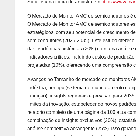
Solicite uma cópia de amostra em
https://www.mar
O Mercado de Monitor AMC de semicondutores é u
O Mercado de Monitor AMC de semicondutores est
estratégicos, com seu potencial de crescimento 
semicondutores (2025-2035). Este estudo oferece
das tendências históricas (20%) com uma análise 
indicadores críticos, incluindo custos de produçã
projetadas (10%), oferecendo uma compreensão c
Avanços no Tamanho do mercado de monitores AMC
indústria, por tipo (sistema de monitoramento com
fundição), insights regionais e previsão para 203
limites da inovação, estabelecendo novos padrões
relatório completo de uma página da 100 atua co
combinação de insights exclusivos (20%), estatíst
análise competitiva abrangente (25%). Isso garante