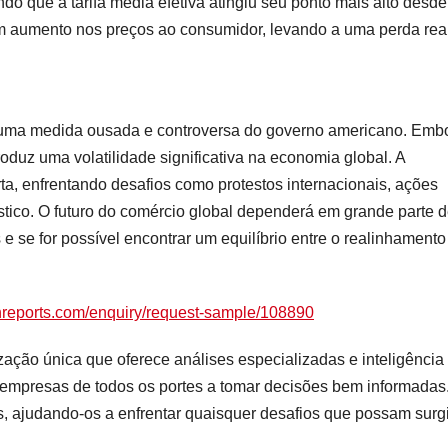
ndo que a tarifa média efetiva atingiu seu ponto mais alto desde
m aumento nos preços ao consumidor, levando a uma perda rea
é uma medida ousada e controversa do governo americano. Emb
troduz uma volatilidade significativa na economia global. A
rta, enfrentando desafios como protestos internacionais, ações
tico. O futuro do comércio global dependerá em grande parte 
e se for possível encontrar um equilíbrio entre o realinhamento
hreports.com/enquiry/request-sample/108890
ação única que oferece análises especializadas e inteligência
empresas de todos os portes a tomar decisões bem informadas
s, ajudando-os a enfrentar quaisquer desafios que possam surgi