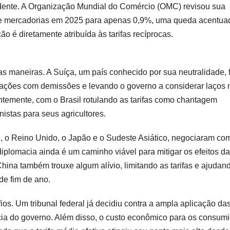
idente. A Organização Mundial do Comércio (OMC) revisou sua
 de mercadorias em 2025 para apenas 0,9%, uma queda acentua
ão é diretamente atribuída às tarifas recíprocas.
 maneiras. A Suíça, um país conhecido por sua neutralidade, f
pações com demissões e levando o governo a considerar laços 
ntemente, com o Brasil rotulando as tarifas como chantagem
istas para seus agricultores.
E, o Reino Unido, o Japão e o Sudeste Asiático, negociaram co
iplomacia ainda é um caminho viável para mitigar os efeitos da
hina também trouxe algum alívio, limitando as tarifas e ajudan
de fim de ano.
fios. Um tribunal federal já decidiu contra a ampla aplicação da
cia do governo. Além disso, o custo econômico para os consum