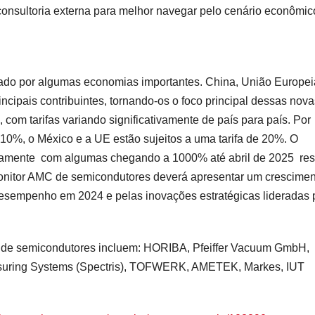
onsultoria externa para melhor navegar pelo cenário econômic
ciado por algumas economias importantes. China, União Europei
ncipais contribuintes, tornando-os o foco principal dessas nova
il, com tarifas variando significativamente de país para país. Por
 10%, o México e a UE estão sujeitos a uma tarifa de 20%. O
amente  com algumas chegando a 1000% até abril de 2025  res
Monitor AMC de semicondutores deverá apresentar um crescimen
desempenho em 2024 e pelas inovações estratégicas lideradas 
C de semicondutores incluem: HORIBA, Pfeiffer Vacuum GmbH,
asuring Systems (Spectris), TOFWERK, AMETEK, Markes, IUT