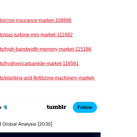
rts/crop-insurance-market-108896
ts/gas-turbine-mro-market-111682
orts/high-bandwidth-memory-market-115186
rts/hydroxycarbamide-market-116561
s/planting-and-fertilizing-machinery-market-