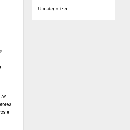
Uncategorized
o
de
a
eias
etores
cos e