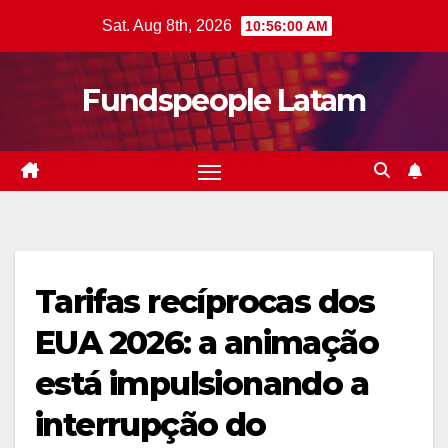
Skip
Sat. Aug 8th, 2026
10:56:01 AM
to
content
Fundspeople Latam
Tarifas recíprocas dos
EUA 2026: a animação
está impulsionando a
interrupção do