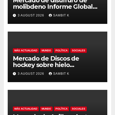
Mercado de disulfuro de
molibdeno Informe Global
del Mercado, Pronóstico y
3 AUGUST 2026
SAMBIT K
Análisis de la Industria hasta
2035
MÁS ACTUALIDAD
MUNDO
POLÍTICA
SOCIALES
Mercado de Discos de
hockey sobre hielo
Tendencias Regionales,
3 AUGUST 2026
SAMBIT K
Tamaño del Mercado y
Oportunidades hasta 2035
MÁS ACTUALIDAD
MUNDO
POLÍTICA
SOCIALES