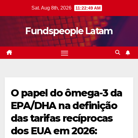
Skip
Sat. Aug 8th, 2026
11:22:50 AM
to
content
Fundspeople Latam
O papel do ômega-3 da
EPA/DHA na definição
das tarifas recíprocas
dos EUA em 2026: