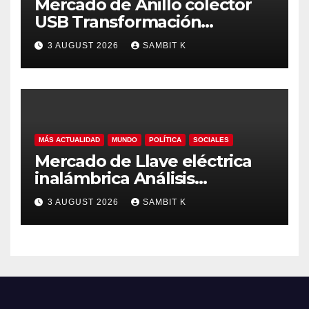
Mercado de Anillo colector
USB Transformación
Industrial, Automatización y
3 AUGUST 2026
SAMBIT K
Crecimiento Global hasta
2035
MÁS ACTUALIDAD
MUNDO
POLÍTICA
SOCIALES
Mercado de Llave eléctrica
inalámbrica Análisis
Estratégico, Competencia y
3 AUGUST 2026
SAMBIT K
Proyecciones hasta 2035