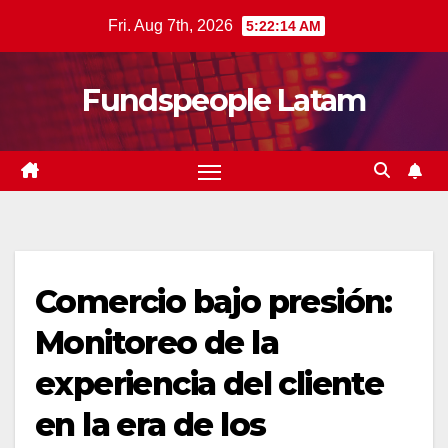
Skip
Fri. Aug 7th, 2026
5:22:15 AM
to
content
Fundspeople Latam
Comercio bajo presión:
Monitoreo de la
experiencia del cliente
en la era de los