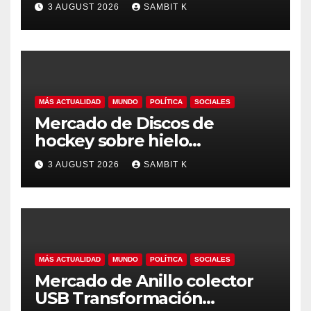
del Mercado, Pronóstico y
3 AUGUST 2026
SAMBIT K
Análisis de la Industria hasta
2035
MÁS ACTUALIDAD
MUNDO
POLÍTICA
SOCIALES
Mercado de Discos de
hockey sobre hielo
Tendencias Regionales,
3 AUGUST 2026
SAMBIT K
Tamaño del Mercado y
Oportunidades hasta 2035
MÁS ACTUALIDAD
MUNDO
POLÍTICA
SOCIALES
Mercado de Anillo colector
USB Transformación