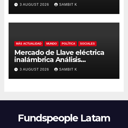
Industrial, Automatización y
3 AUGUST 2026
SAMBIT K
Crecimiento Global hasta
2035
MÁS ACTUALIDAD
MUNDO
POLÍTICA
SOCIALES
Mercado de Llave eléctrica
inalámbrica Análisis
Estratégico, Competencia y
3 AUGUST 2026
SAMBIT K
Proyecciones hasta 2035
Fundspeople Latam