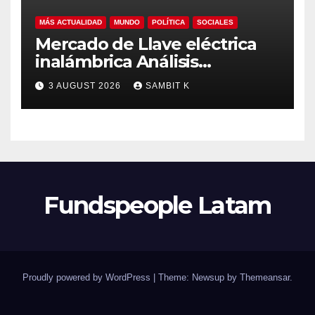
MÁS ACTUALIDAD
MUNDO
POLÍTICA
SOCIALES
Mercado de Llave eléctrica
inalámbrica Análisis
Estratégico, Competencia y
3 AUGUST 2026
SAMBIT K
Proyecciones hasta 2035
Fundspeople Latam
Proudly powered by WordPress
|
Theme: Newsup by
Themeansar
.