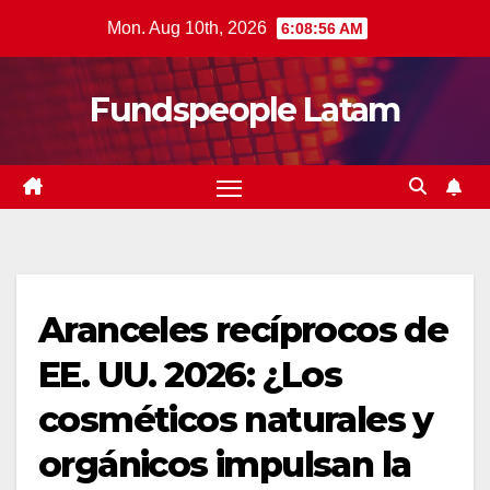
Skip
Mon. Aug 10th, 2026
6:08:57 AM
to
content
Fundspeople Latam
Aranceles recíprocos de
EE. UU. 2026: ¿Los
cosméticos naturales y
orgánicos impulsan la