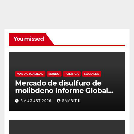
You missed
MÁS ACTUALIDAD
MUNDO
POLÍTICA
SOCIALES
Mercado de disulfuro de
molibdeno Informe Global
del Mercado, Pronóstico y
3 AUGUST 2026
SAMBIT K
Análisis de la Industria hasta
2035