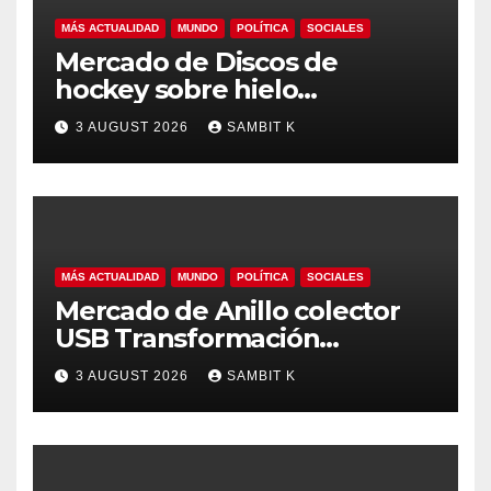
MÁS ACTUALIDAD
MUNDO
POLÍTICA
SOCIALES
Mercado de Discos de
hockey sobre hielo
Tendencias Regionales,
3 AUGUST 2026
SAMBIT K
Tamaño del Mercado y
Oportunidades hasta 2035
MÁS ACTUALIDAD
MUNDO
POLÍTICA
SOCIALES
Mercado de Anillo colector
USB Transformación
Industrial, Automatización y
3 AUGUST 2026
SAMBIT K
Crecimiento Global hasta
2035