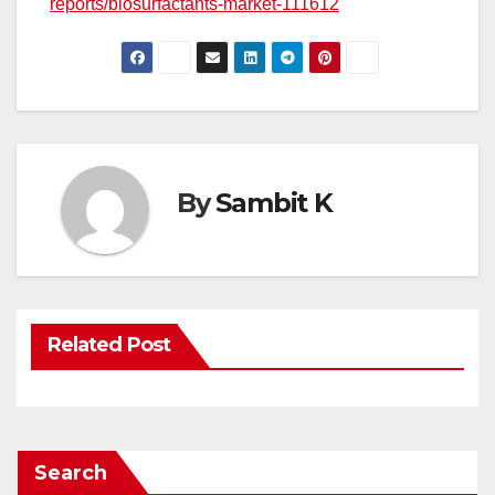
reports/biosurfactants-market-111612
By
Sambit K
Related Post
Search