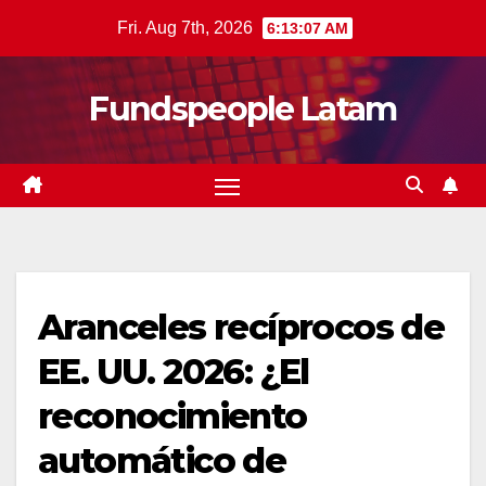
Skip
Fri. Aug 7th, 2026
6:13:08 AM
to
content
Fundspeople Latam
Aranceles recíprocos de
EE. UU. 2026: ¿El
reconocimiento
automático de