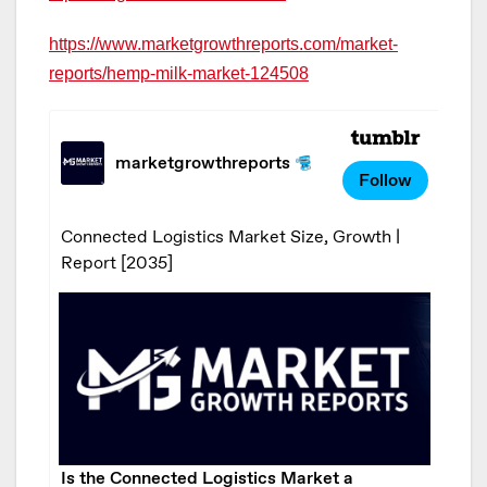
https://www.marketgrowthreports.com/market-
reports/hemp-milk-market-124508