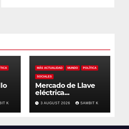
ÍTICA
MÁS ACTUALIDAD
MUNDO
POLÍTICA
SOCIALES
lo
Mercado de Llave
eléctrica
inalámbrica Análisis
IT K
3 AUGUST 2026
SAMBIT K
Estratégico,
 y
Competencia y
bal
Proyecciones hasta
2035