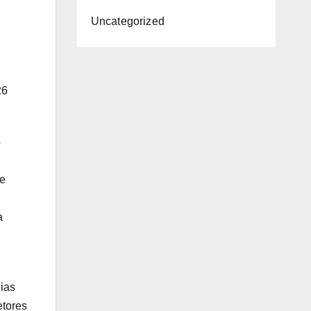
Uncategorized
26
o
de
a
eias
etores