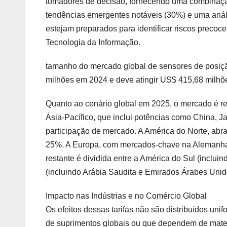
tomadores de decisão, fornecendo uma combinação d
tendências emergentes notáveis (30%) e uma análi
estejam preparados para identificar riscos precoc
Tecnologia da Informação.
tamanho do mercado global de sensores de posição
milhões em 2024 e deve atingir US$ 415,68 milh
Quanto ao cenário global em 2025, o mercado é reg
Ásia-Pacífico, que inclui potências como China, 
participação de mercado. A América do Norte, ab
25%. A Europa, com mercados-chave na Alemanha,
restante é dividida entre a América do Sul (inclui
(incluindo Arábia Saudita e Emirados Árabes Uni
Impacto nas Indústrias e no Comércio Global
Os efeitos dessas tarifas não são distribuídos un
de suprimentos globais ou que dependem de mater