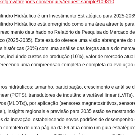
ketgrowthreports.com/enquiry/request-sample/109310
lindro Hidráulico é um Investimento Estratégico para 2025-20
lindro Hidráulico está emergindo como uma área atraente para
 crescimento detalhado no Relatório de Pesquisa do Mercado de
co (2025-2035). Este estudo oferece uma visão abrangente do s
 históricas (20%) com uma análise das forças atuais do merca
cos, incluindo custos de produção (10%), valor de mercado atual
oferecendo uma compreensão completa e completa da evolução
ros hidráulicos: tamanho, participação, crescimento e análise 
inear (POTS), transdutores de indutância variável linear (LVITs),
vos (MLDTs)), por aplicação (sensores magnetostritivos, sensor
vel), insights regionais e previsão para 2035 estão se mostrando
tes da inovação, estabelecendo novos padrões de desempenho 
ório completo de uma página da 89 atua como um guia estratégic