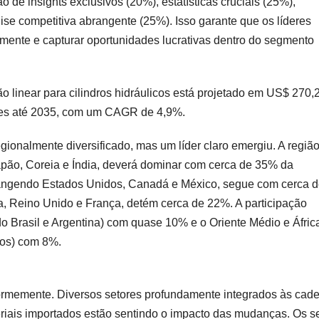
e insights exclusivos (20%), estatísticas cruciais (25%),
se competitiva abrangente (25%). Isso garante que os líderes
emente e capturar oportunidades lucrativas dentro do segmento
 linear para cilindros hidráulicos está projetado em US$ 270,
ões até 2035, com um CAGR de 4,9%.
ionalmente diversificado, mas um líder claro emergiu. A regiã
Japão, Coreia e Índia, deverá dominar com cerca de 35% da
rangendo Estados Unidos, Canadá e México, segue com cerca 
 Reino Unido e França, detém cerca de 22%. A participação
ndo Brasil e Argentina) com quase 10% e o Oriente Médio e Áfric
dos) com 8%.
iformemente. Diversos setores profundamente integrados às cad
iais importados estão sentindo o impacto das mudanças. Os s