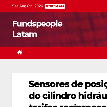
Skip
Sat. Aug 8th, 2026
8:38:15 AM
to
content
Fundspeople
Latam
Sensores de posiç
do cilindro hidráu