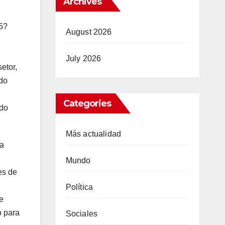
Archives
35?
August 2026
July 2026
etor,
do
Categories
 do
Más actualidad
da
Mundo
es de
Política
e
o para
Sociales