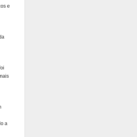
cos e
da
oi
mais
m
do a