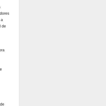
s
idores
 a
l de
ora
de
 de