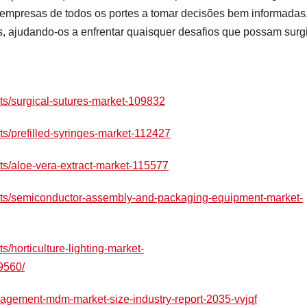
empresas de todos os portes a tomar decisões bem informadas
s, ajudando-os a enfrentar quaisquer desafios que possam surgi
ts/surgical-sutures-market-109832
ts/prefilled-syringes-market-112427
ts/aloe-vera-extract-market-115577
orts/semiconductor-assembly-and-packaging-equipment-market-
/horticulture-lighting-market-
9560/
nagement-mdm-market-size-industry-report-2035-vvjqf