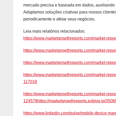
mercado precisa e baseada em dados, auxiliando 
Adaptamos soluções criativas para nossos cliente
periodicamente e afetar seus negócios.
Leia mais relatórios relacionados:
https://www.marketgrowthreports.com/market-repor
https://www.marketgrowthreports.com/market-repor
https://www.marketgrowthreports.com/market-repor
https://www.marketgrowthreports.com/market-rep
117018
https://www.marketgrowthreports.com/market-reports
124578https://marketgrowthreports.exblog.jp/3506
https://www.linkedin.com/pulse/mobile-device-ma