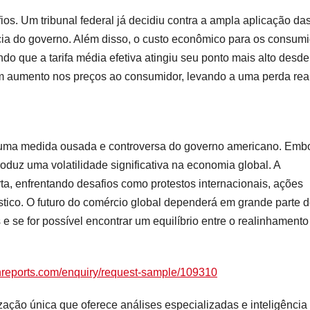
fios. Um tribunal federal já decidiu contra a ampla aplicação da
cia do governo. Além disso, o custo econômico para os consum
ndo que a tarifa média efetiva atingiu seu ponto mais alto desde
m aumento nos preços ao consumidor, levando a uma perda rea
é uma medida ousada e controversa do governo americano. Emb
troduz uma volatilidade significativa na economia global. A
rta, enfrentando desafios como protestos internacionais, ações
tico. O futuro do comércio global dependerá em grande parte 
e se for possível encontrar um equilíbrio entre o realinhamento
hreports.com/enquiry/request-sample/109310
ação única que oferece análises especializadas e inteligência