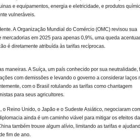
inas e equipamentos, energia e eletricidade, e produtos quími
nte vulneráveis.
idente. A Organização Mundial do Comércio (OMC) revisou sua
 de mercadorias em 2025 para apenas 0,9%, uma queda acentua
ão é diretamente atribuída às tarifas recíprocas.
 maneiras. A Suíça, um país conhecido por sua neutralidade, f
pações com demissões e levando o governo a considerar laços 
ntemente, com o Brasil rotulando as tarifas como chantagem
istas para seus agricultores.
E, o Reino Unido, o Japão e o Sudeste Asiático, negociaram co
iplomacia ainda é um caminho viável para mitigar os efeitos da
hina também trouxe algum alívio, limitando as tarifas e ajudan
de fim de ano.