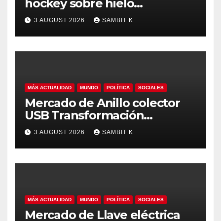
hockey sobre hielo
Tendencias Regionales,
3 AUGUST 2026
SAMBIT K
Tamaño del Mercado y
Oportunidades hasta 2035
MÁS ACTUALIDAD
MUNDO
POLÍTICA
SOCIALES
Mercado de Anillo colector
USB Transformación
Industrial, Automatización y
3 AUGUST 2026
SAMBIT K
Crecimiento Global hasta
2035
MÁS ACTUALIDAD
MUNDO
POLÍTICA
SOCIALES
Mercado de Llave eléctrica