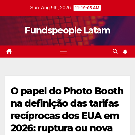
Skip
Sun. Aug 9th, 2026
11:19:06 AM
to
content
Fundspeople Latam
O papel do Photo Booth
na definição das tarifas
recíprocas dos EUA em
2026: ruptura ou nova