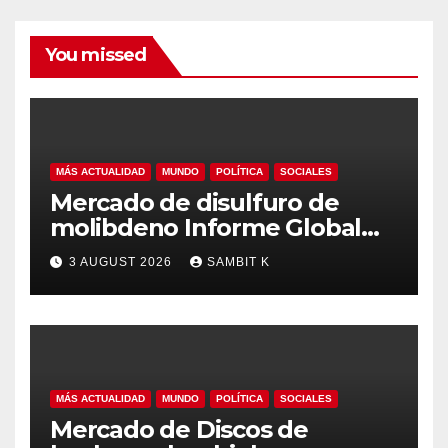
You missed
MÁS ACTUALIDAD
MUNDO
POLÍTICA
SOCIALES
Mercado de disulfuro de
molibdeno Informe Global
del Mercado, Pronóstico y
3 AUGUST 2026
SAMBIT K
Análisis de la Industria hasta
2035
MÁS ACTUALIDAD
MUNDO
POLÍTICA
SOCIALES
Mercado de Discos de