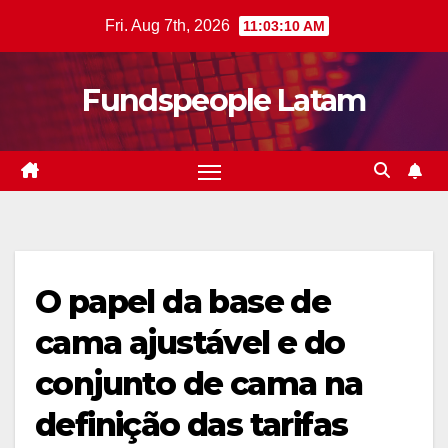
Skip
Fri. Aug 7th, 2026
11:03:11 AM
to
content
Fundspeople Latam
O papel da base de
cama ajustável e do
conjunto de cama na
definição das tarifas