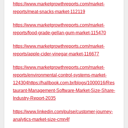
https://www.marketgrowthreports.com/market-
reports/meat-snacks-market-112119
https://www.marketgrowthreports.com/market-
reports/food-grade-gellan-gum-market-115470
https://www.marketgrowthreports.com/market-
reports/apple-cider-vinegar-market-116677
https://www.marketgrowthreports.com/market-
reports/environmental-control-systems-market-
124304https://hallbook.com.br/blogs/1000016/Res
taurant-Management-Software-Market-Size-Share-
Industry-Report-2035
https://www.linkedin.com/pulse/customer-journey-
analytics-market-size-cmn4f