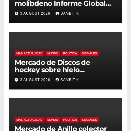
molibdeno Informe Global
del Mercado, Pronóstico y
3 AUGUST 2026
SAMBIT K
Análisis de la Industria hasta
2035
MÁS ACTUALIDAD
MUNDO
POLÍTICA
SOCIALES
Mercado de Discos de
hockey sobre hielo
Tendencias Regionales,
3 AUGUST 2026
SAMBIT K
Tamaño del Mercado y
Oportunidades hasta 2035
MÁS ACTUALIDAD
MUNDO
POLÍTICA
SOCIALES
Mercado de Anillo colector