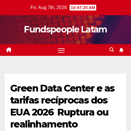
Skip
Fri. Aug 7th, 2026
10:47:26 AM
to
content
Fundspeople Latam
Green Data Center e as
tarifas recíprocas dos
EUA 2026  Ruptura ou
realinhamento