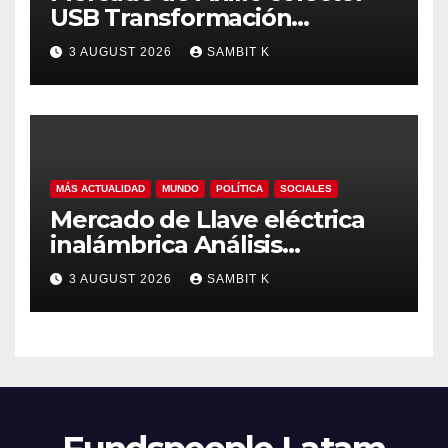
USB Transformación
Industrial, Automatización y
3 AUGUST 2026
SAMBIT K
Crecimiento Global hasta
2035
MÁS ACTUALIDAD
MUNDO
POLÍTICA
SOCIALES
Mercado de Llave eléctrica
inalámbrica Análisis
Estratégico, Competencia y
3 AUGUST 2026
SAMBIT K
Proyecciones hasta 2035