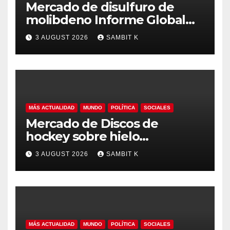
Mercado de disulfuro de
molibdeno Informe Global
del Mercado, Pronóstico y
3 AUGUST 2026
SAMBIT K
Análisis de la Industria hasta
2035
MÁS ACTUALIDAD
MUNDO
POLÍTICA
SOCIALES
Mercado de Discos de
hockey sobre hielo
Tendencias Regionales,
3 AUGUST 2026
SAMBIT K
Tamaño del Mercado y
Oportunidades hasta 2035
MÁS ACTUALIDAD
MUNDO
POLÍTICA
SOCIALES