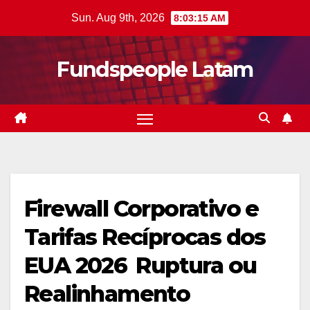
Skip
Sun. Aug 9th, 2026
8:03:16 AM
to
content
Fundspeople Latam
Firewall Corporativo e
Tarifas Recíprocas dos
EUA 2026  Ruptura ou
Realinhamento