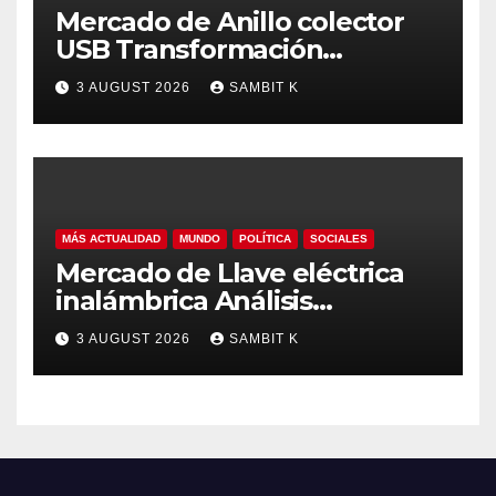
Mercado de Anillo colector
USB Transformación
Industrial, Automatización y
3 AUGUST 2026
SAMBIT K
Crecimiento Global hasta
2035
MÁS ACTUALIDAD
MUNDO
POLÍTICA
SOCIALES
Mercado de Llave eléctrica
inalámbrica Análisis
Estratégico, Competencia y
3 AUGUST 2026
SAMBIT K
Proyecciones hasta 2035