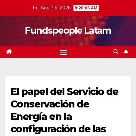
Skip
Fri. Aug 7th, 2026
8:20:07 AM
to
content
Fundspeople Latam
El papel del Servicio de
Conservación de
Energía en la
configuración de las