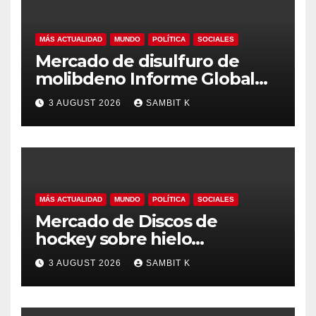
MÁS ACTUALIDAD
MUNDO
POLÍTICA
SOCIALES
Mercado de disulfuro de
molibdeno Informe Global
del Mercado, Pronóstico y
3 AUGUST 2026
SAMBIT K
Análisis de la Industria hasta
2035
MÁS ACTUALIDAD
MUNDO
POLÍTICA
SOCIALES
Mercado de Discos de
hockey sobre hielo
Tendencias Regionales,
3 AUGUST 2026
SAMBIT K
Tamaño del Mercado y
Oportunidades hasta 2035