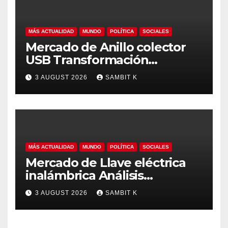
MÁS ACTUALIDAD
MUNDO
POLÍTICA
SOCIALES
Mercado de Anillo colector
USB Transformación
Industrial, Automatización y
3 AUGUST 2026
SAMBIT K
Crecimiento Global hasta
2035
MÁS ACTUALIDAD
MUNDO
POLÍTICA
SOCIALES
Mercado de Llave eléctrica
inalámbrica Análisis
Estratégico, Competencia y
3 AUGUST 2026
SAMBIT K
Proyecciones hasta 2035