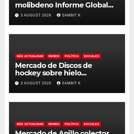
molibdeno Informe Global
del Mercado, Pronóstico y
3 AUGUST 2026
SAMBIT K
Análisis de la Industria hasta
2035
MÁS ACTUALIDAD
MUNDO
POLÍTICA
SOCIALES
Mercado de Discos de
hockey sobre hielo
Tendencias Regionales,
3 AUGUST 2026
SAMBIT K
Tamaño del Mercado y
Oportunidades hasta 2035
MÁS ACTUALIDAD
MUNDO
POLÍTICA
SOCIALES
Mercado de Anillo colector