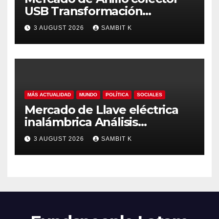
USB Transformación
Industrial, Automatización y
3 AUGUST 2026
SAMBIT K
Crecimiento Global hasta
2035
MÁS ACTUALIDAD
MUNDO
POLÍTICA
SOCIALES
Mercado de Llave eléctrica
inalámbrica Análisis
Estratégico, Competencia y
3 AUGUST 2026
SAMBIT K
Proyecciones hasta 2035