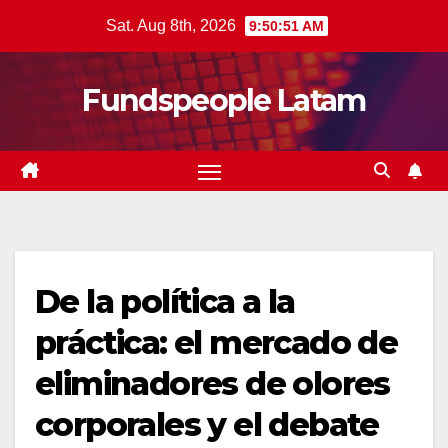
Skip
Sat. Aug 8th, 2026
9:50:52 AM
to
content
Fundspeople Latam
De la política a la
práctica: el mercado de
eliminadores de olores
corporales y el debate