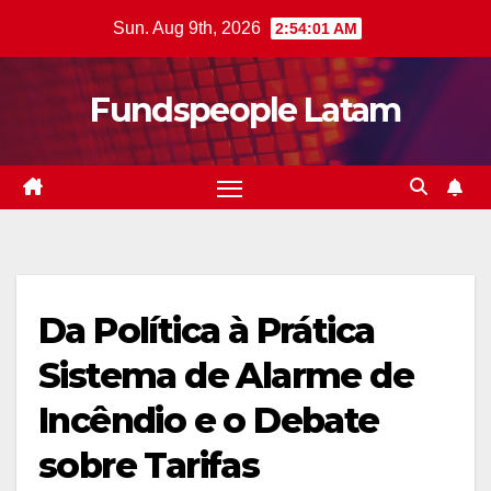
Skip
Sun. Aug 9th, 2026
2:54:02 AM
to
content
Fundspeople Latam
Da Política à Prática 
Sistema de Alarme de
Incêndio e o Debate
sobre Tarifas