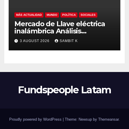
MÁS ACTUALIDAD
MUNDO
POLÍTICA
SOCIALES
Mercado de Llave eléctrica
inalámbrica Análisis
Estratégico, Competencia y
3 AUGUST 2026
SAMBIT K
Proyecciones hasta 2035
Fundspeople Latam
Proudly powered by WordPress
|
Theme: Newsup by
Themeansar
.