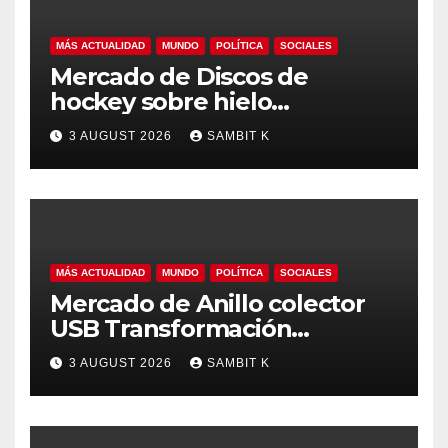
MÁS ACTUALIDAD
MUNDO
POLÍTICA
SOCIALES
Mercado de Discos de
hockey sobre hielo
Tendencias Regionales,
3 AUGUST 2026
SAMBIT K
Tamaño del Mercado y
Oportunidades hasta 2035
MÁS ACTUALIDAD
MUNDO
POLÍTICA
SOCIALES
Mercado de Anillo colector
USB Transformación
Industrial, Automatización y
3 AUGUST 2026
SAMBIT K
Crecimiento Global hasta
2035