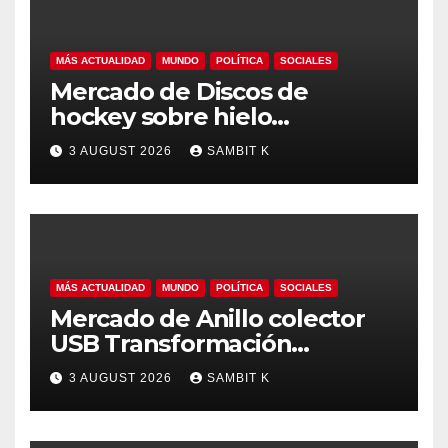
MÁS ACTUALIDAD
MUNDO
POLÍTICA
SOCIALES
Mercado de Discos de
hockey sobre hielo
Tendencias Regionales,
3 AUGUST 2026
SAMBIT K
Tamaño del Mercado y
Oportunidades hasta 2035
MÁS ACTUALIDAD
MUNDO
POLÍTICA
SOCIALES
Mercado de Anillo colector
USB Transformación
Industrial, Automatización y
3 AUGUST 2026
SAMBIT K
Crecimiento Global hasta
2035