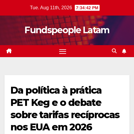
Skip
Tue. Aug 11th, 2026
7:34:42 PM
to
content
Fundspeople Latam
Da política à prática 
PET Keg e o debate
sobre tarifas recíprocas
nos EUA em 2026