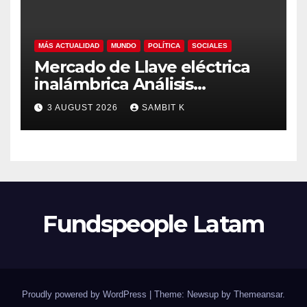
MÁS ACTUALIDAD
MUNDO
POLÍTICA
SOCIALES
Mercado de Llave eléctrica
inalámbrica Análisis
Estratégico, Competencia y
3 AUGUST 2026
SAMBIT K
Proyecciones hasta 2035
Fundspeople Latam
Proudly powered by WordPress
|
Theme: Newsup by
Themeansar
.