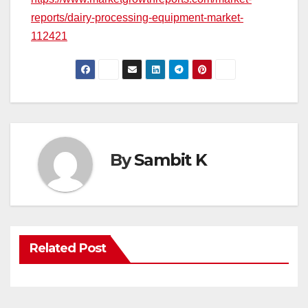
reports/dairy-processing-equipment-market-
112421
By
Sambit K
Related Post