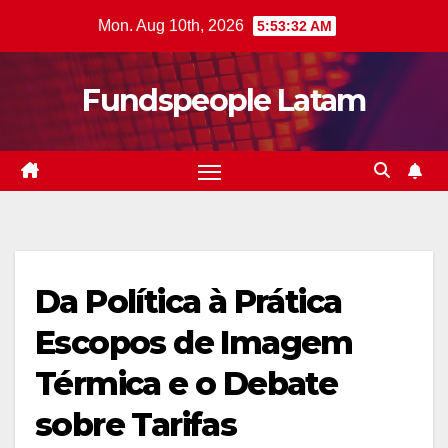
Skip
Mon. Aug 10th, 2026
5:53:34 AM
to
content
Fundspeople Latam
Da Política à Prática 
Escopos de Imagem
Térmica e o Debate
sobre Tarifas