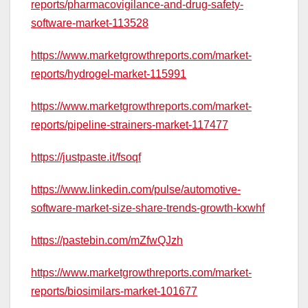
reports/pharmacovigilance-and-drug-safety-
software-market-113528
https://www.marketgrowthreports.com/market-
reports/hydrogel-market-115991
https://www.marketgrowthreports.com/market-
reports/pipeline-strainers-market-117477
https://justpaste.it/fsoqf
https://www.linkedin.com/pulse/automotive-
software-market-size-share-trends-growth-kxwhf
https://pastebin.com/mZfwQJzh
https://www.marketgrowthreports.com/market-
reports/biosimilars-market-101677