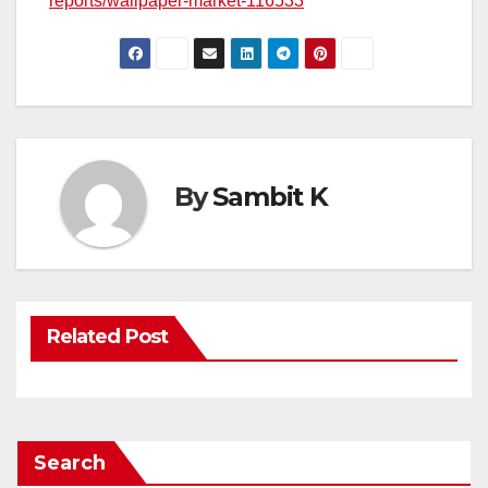
reports/wallpaper-market-116533
By
Sambit K
Related Post
Search