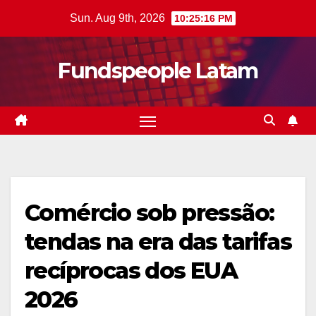
Skip
Sun. Aug 9th, 2026
10:25:17 PM
to
content
Fundspeople Latam
Comércio sob pressão:
tendas na era das tarifas
recíprocas dos EUA
2026