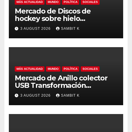
MÁS ACTUALIDAD
MUNDO
POLÍTICA
SOCIALES
Mercado de Discos de
hockey sobre hielo
Tendencias Regionales,
3 AUGUST 2026
SAMBIT K
Tamaño del Mercado y
Oportunidades hasta 2035
MÁS ACTUALIDAD
MUNDO
POLÍTICA
SOCIALES
Mercado de Anillo colector
USB Transformación
Industrial, Automatización y
3 AUGUST 2026
SAMBIT K
Crecimiento Global hasta
2035