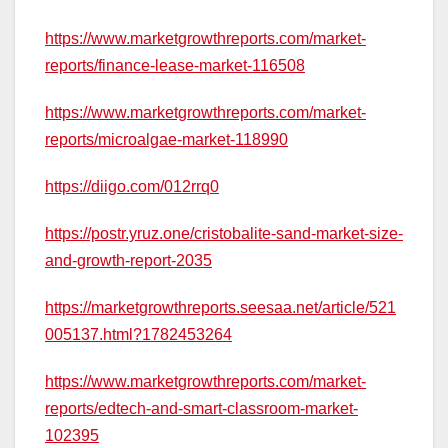
https://www.marketgrowthreports.com/market-
reports/finance-lease-market-116508
https://www.marketgrowthreports.com/market-
reports/microalgae-market-118990
https://diigo.com/012rrq0
https://postr.yruz.one/cristobalite-sand-market-size-
and-growth-report-2035
https://marketgrowthreports.seesaa.net/article/521
005137.html?1782453264
https://www.marketgrowthreports.com/market-
reports/edtech-and-smart-classroom-market-
102395