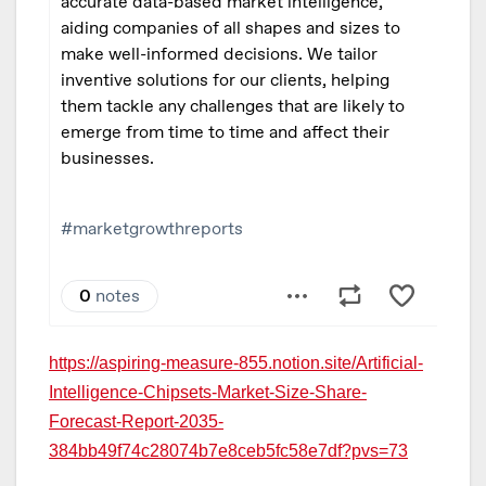
https://aspiring-measure-855.notion.site/Artificial-
Intelligence-Chipsets-Market-Size-Share-
Forecast-Report-2035-
384bb49f74c28074b7e8ceb5fc58e7df?pvs=73