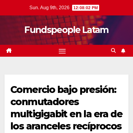
Skip
Sun. Aug 9th, 2026
12:08:03 PM
to
content
Fundspeople Latam
Comercio bajo presión:
conmutadores
multigigabit en la era de
los aranceles recíprocos